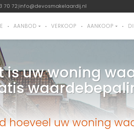
3 70 72
info@devosmakelaardij.nl
|
E
AANBOD
VERKOOP
AANKOOP
D
 is uw woning wa
atis waardebepali
d hoeveel uw woning waa