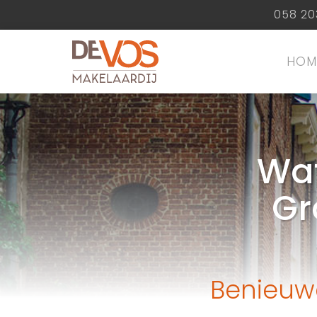
058 20
HOM
Wat
Gr
Benieuw