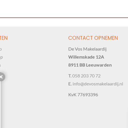
TEN
CONTACT OPNEMEN
p
De Vos Makelaardij
op
Willemskade 12A
s
8911 BB Leeuwarden
r
T.
058 203 70 72
Sluiten
E.
info@devosmakelaardij.nl
KvK 77693396