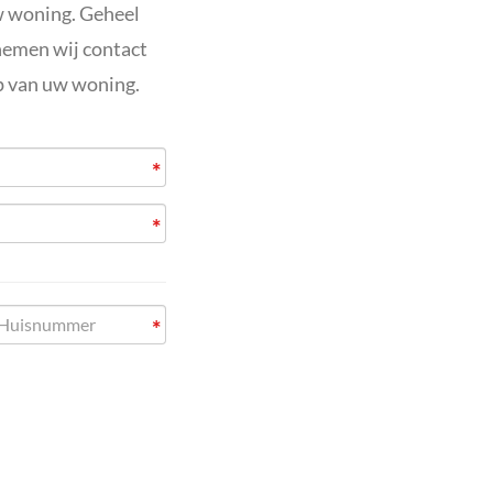
w woning. Geheel
 nemen wij contact
p van uw woning.
*
*
*