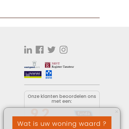
Onze klanten beoordelen ons
met een:
9,2
×
Wat is uw woning waard ?
Lees alle reviews op funda »