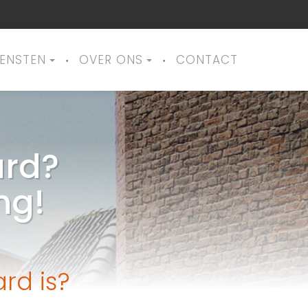
IENSTEN
OVER ONS
CONTACT
ard?
ng!
rd is?