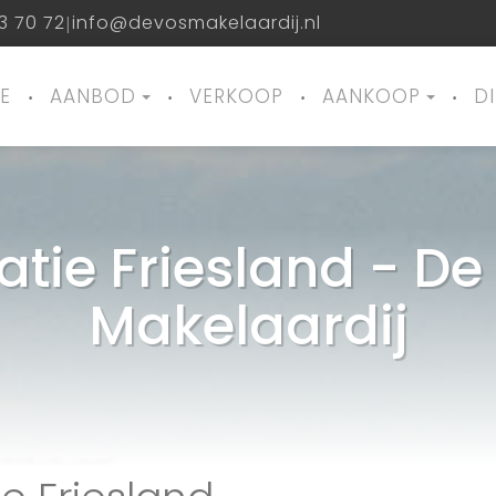
3 70 72
info@devosmakelaardij.nl
|
E
AANBOD
VERKOOP
AANKOOP
D
atie Friesland - De
Makelaardij