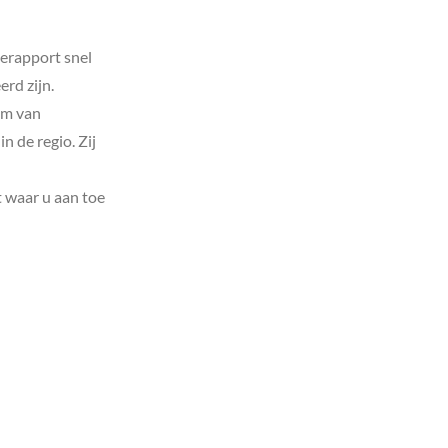
ierapport snel
rd zijn.
am van
n de regio. Zij
 waar u aan toe