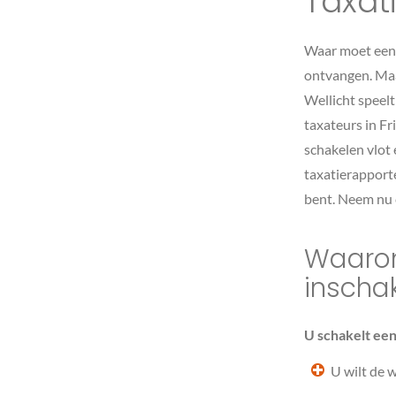
Taxat
Waar moet een t
ontvangen. Maa
Wellicht speelt 
taxateurs in Fr
schakelen vlot 
taxatierapport
bent. Neem nu c
Waarom
inscha
U schakelt een
U wilt de 