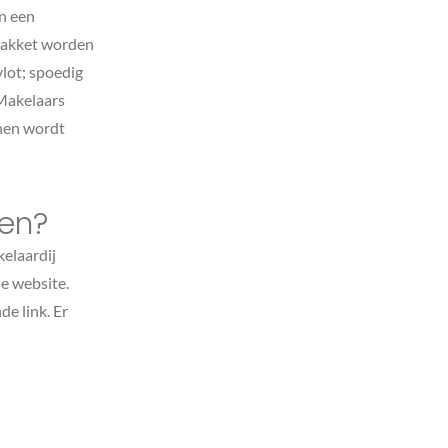
in een
 pakket worden
vlot; spoedig
 Makelaars
jnen wordt
ten?
kelaardij
e website.
e link. Er