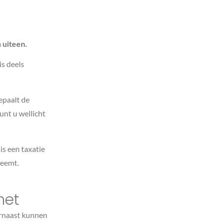
 uiteen.
s deels
epaalt de
unt u wellicht
is een taxatie
neemt.
het
arnaast kunnen