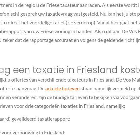
ners in de regio u de Friese taxateur aanraden. Als eerste wordt 
elefonisch) gesprek uw taxatievraag vastgesteld. Nu kan het juiste
 u direct het voordelige tarief (zie verderop). Vanaf hier gaat het 
atierapport van uw Friese woning in handen. Als u dit aan De Vos
u zeker dat de rapportage accuraat en volgens de geldende richtli
g een taxatie in Friesland kos
ijkt u offertes van verschillende taxateurs in Friesland. De Vos Ma
 offerte-aanvraag. De
actuele tarieven
staan namelijk vermeld op d
en veranderen, zijn de huidige tarieven te bekijken via voorgaand
rieven voor drie categorieën taxaties in Friesland, namelijk:
aard) gevalideerd taxatierapport;
e voor verbouwing in Friesland;