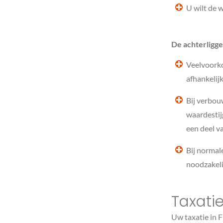
U wilt de 
De achterligge
Veelvoorko
afhankelij
Bij verbouw
waardestij
een deel v
Bij normale
noodzakeli
Taxatie
Uw taxatie in 