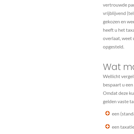
vertrouwde part
vrijblijvend (t
gekozen en weet
heeft u het tax
overlaat, weet 
opgesteld.
Wat ma
Wellicht vergel
bespaart u een
Omdat deze kunn
gelden vaste ta
een (stand
een taxati