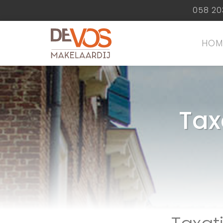
058 20
HOM
Tax