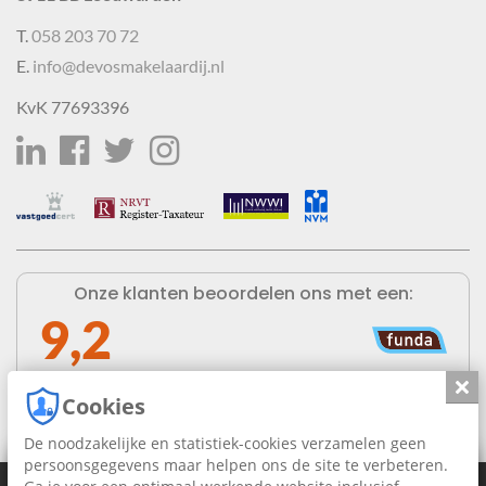
T.
058 203 70 72
E.
info@devosmakelaardij.nl
KvK 77693396
Onze klanten beoordelen ons met een:
9,2
Lees alle reviews op funda »
Slui
Cookies
De noodzakelijke en statistiek-cookies verzamelen geen
×
persoonsgegevens maar helpen ons de site te verbeteren.