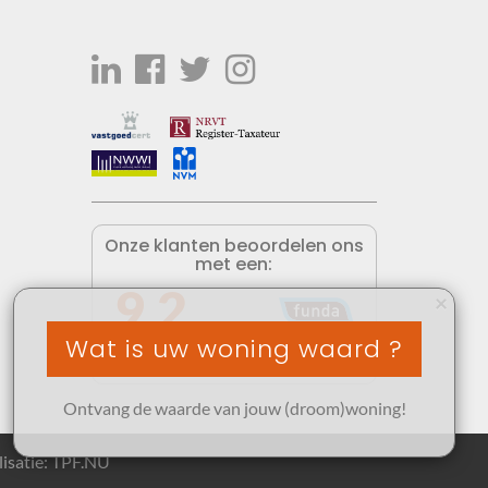
Onze klanten beoordelen ons
met een:
9,2
×
Wat is uw woning waard ?
Lees alle reviews op funda »
Ontvang de waarde van jouw (droom)woning!
isatie:
TPF.NU