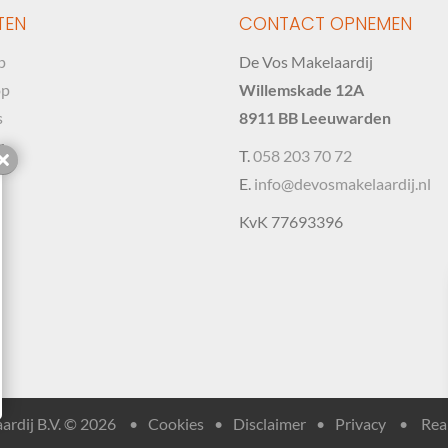
TEN
CONTACT OPNEMEN
p
De Vos Makelaardij
op
Willemskade 12A
s
8911 BB Leeuwarden
r
T.
058 203 70 72
Sluiten
E.
info@devosmakelaardij.nl
KvK 77693396
ardij B.V. © 2026
•
Cookies
•
Disclaimer
•
Privacy
•
Real