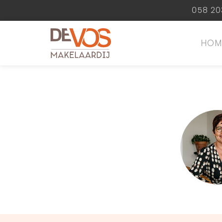
058 20
HOM