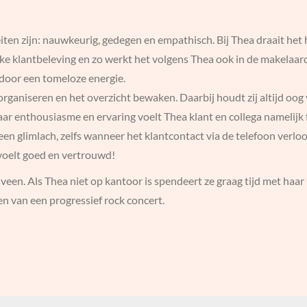
iten zijn: nauwkeurig, gedegen en empathisch. Bij Thea draait het
ke klantbeleving en zo werkt het volgens Thea ook in de makelaardi
door een tomeloze energie.
organiseren en het overzicht bewaken. Daarbij houdt zij altijd oo
r enthousiasme en ervaring voelt Thea klant en collega namelijk f
een glimlach, zelfs wanneer het klantcontact via de telefoon verloop
 voelt goed en vertrouwd!
een. Als Thea niet op kantoor is spendeert ze graag tijd met haar
n van een progressief rock concert.