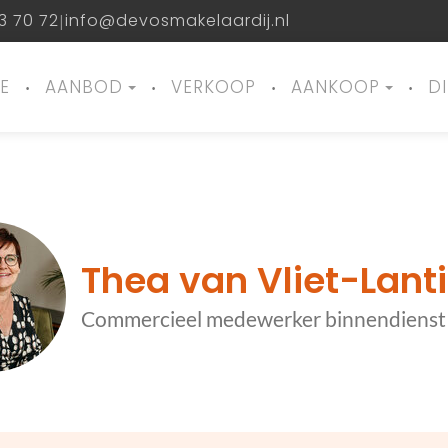
3 70 72
info@devosmakelaardij.nl
|
E
AANBOD
VERKOOP
AANKOOP
D
Thea van Vliet-Lant
Commercieel medewerker binnendienst