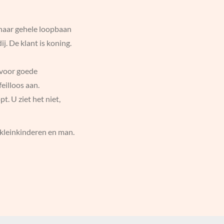
 haar gehele loopbaan
j. De klant is koning.
g voor goede
eilloos aan.
t. U ziet het niet,
 kleinkinderen en man.