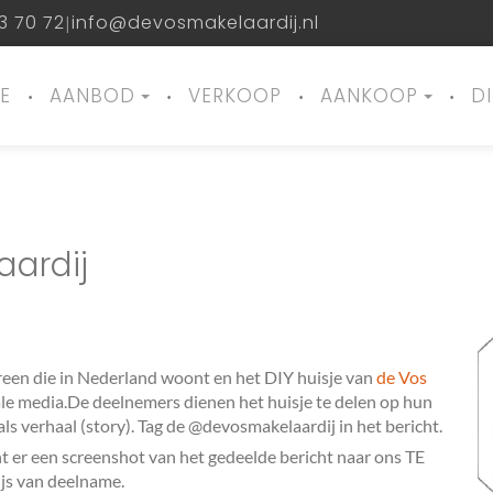
3 70 72
info@devosmakelaardij.nl
|
E
AANBOD
VERKOOP
AANKOOP
D
aardij
reen die in Nederland woont en het DIY huisje van
de Vos
ale media.De deelnemers dienen het huisje te delen op hun
s verhaal (story). Tag de @devosmakelaardij in het bericht.
nt er een screenshot van het gedeelde bericht naar ons TE
ijs van deelname.