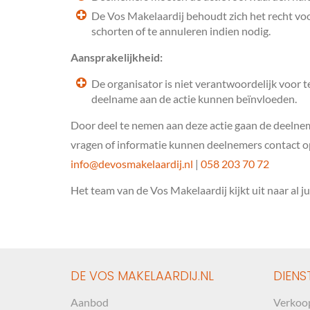
De Vos Makelaardij behoudt zich het recht voo
schorten of te annuleren indien nodig.
Aansprakelijkheid:
De organisator is niet verantwoordelijk voor 
deelname aan de actie kunnen beïnvloeden.
Door deel te nemen aan deze actie gaan de deeln
vragen of informatie kunnen deelnemers contact 
info@devosmakelaardij.nl
|
058 203 70 72
Het team van de Vos Makelaardij kijkt uit naar al jul
DE VOS MAKELAARDIJ.NL
DIENS
Aanbod
Verkoo