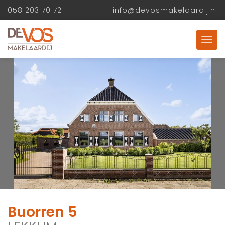
058 203 70 72
info@devosmakelaardij.nl
Buorren 5