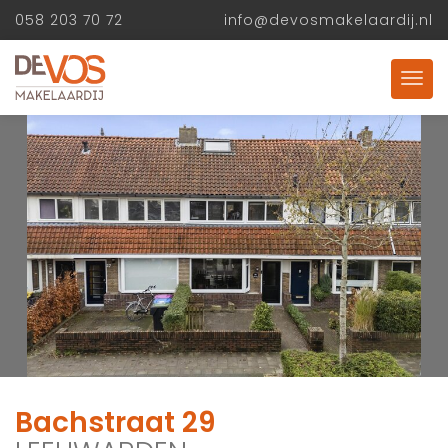
058 203 70 72
info@devosmakelaardij.nl
Bachstraat 29